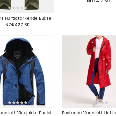
NOK417.60
rs Hurtigtørkende Bukse
NOK427.30
Todelt Vanntett Vindjakke For Menn Utendørs Skijakke