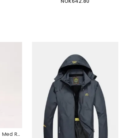
NOK642.80
Pustende Vanntett Hette Med Reflekterende Stripe Regnfrakk For Menn