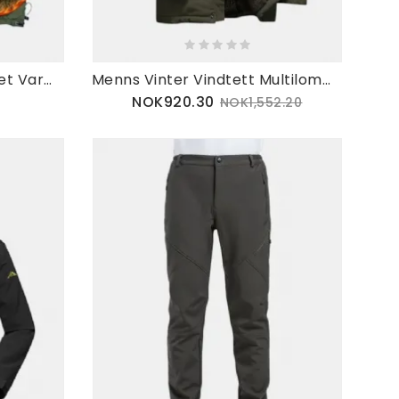
Fleecefôr For Menn Tykket Varme Multilommer Utendørsvest
Menns Vinter Vindtett Multilommer Glidelås Tykk Løs Komfortabel
NOK920.30
NOK1,552.20