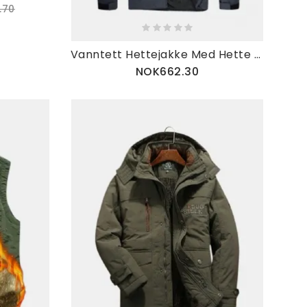
.70
Vanntett Hettejakke Med Hette For Menn
NOK662.30