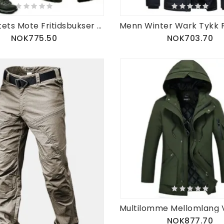
Høykvalitets Mote Fritidsbukser Dressbukser Taktikk Trou
NOK775.50
NOK703.70
NOK877.70