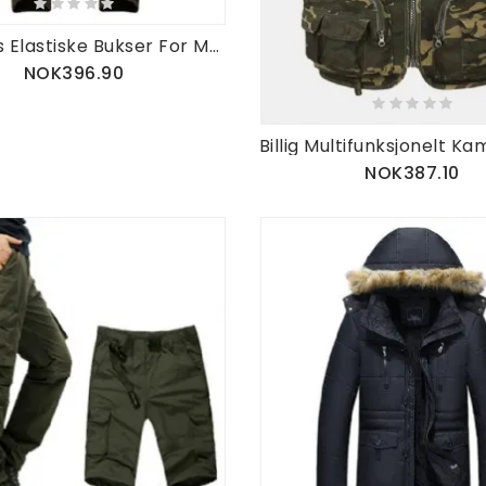
Utendørs Elastiske Bukser For Menn Uformelle Vanntett Varm Tykk Soft Shell Lovers Assault Bukser
NOK396.90
NOK387.10