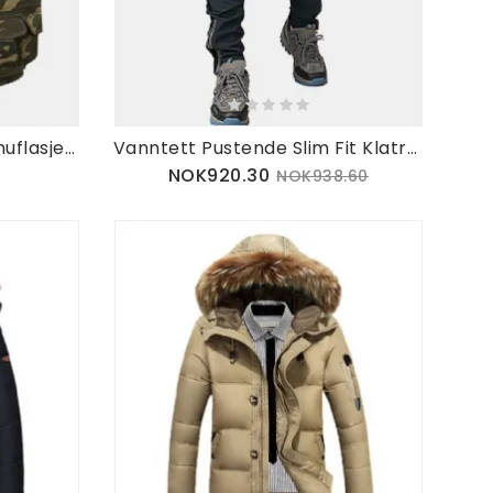
Billig Multifunksjonelt Kamuflasjemønster For Menn Hurtigtørrende Utendørs Fiskevest
Vanntett Pustende Slim Fit Klatrebukse
NOK920.30
NOK938.60