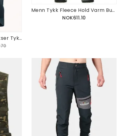
Menn Tykk Fleece Hold Varm Bukser Vanntett Hurtigtørkende Camping Klatring Vandring Soft Shell Bukser
NOK611.10
Utendørs Fjellklatring Bukser Tykk Fleece Varme Bukser Herre Pustende Hurtigtørkende Softshell Bukse
.70