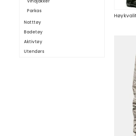
Vindjakker
Parkas
Natttøy
Badetøy
Aktivtøy
Utendørs