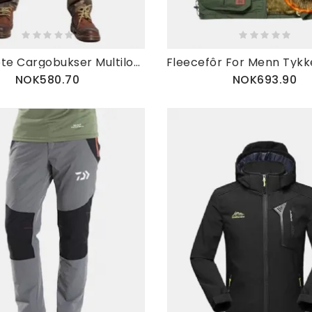
Herremote Cargobukser Multilommer Utendørsbukser
NOK580.70
NOK693.90