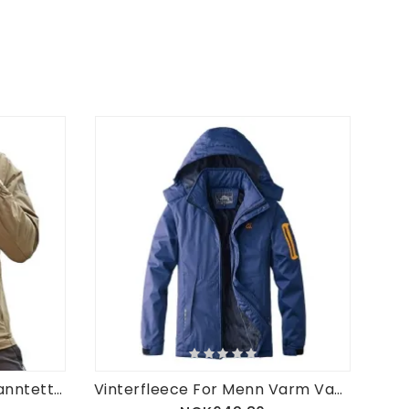
Utendørs Lett Vindtett Vanntett Hurtigtørrende Jakke
Vinterfleece For Menn Varm Vanntett Vindtett Utendørsjakke