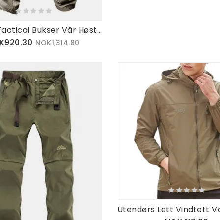
Archon Tactical Bukser Vår Høst Utendørs Muti-lommer Vanntett Overall Arbeidsbukser For Menn
K920.30
NOK1,314.80