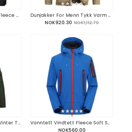
Menn Winter Wark Tykk Fleece Varm Lodne Hette Utendørs Jakke Parkas
Dunjakker For Menn Tykk Varm Pelskrage Hetteparkas Puffer
NOK920.30
NOK1,112.70
Multilomme Mellomlang Vinter Tykk Varm Jakke For Menn
Vanntett Vindtett Fleece Soft Shell Utendørsjakke
NOK560.00