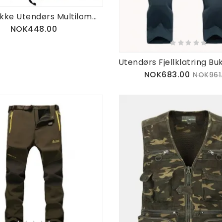
Herre Tykke Utendørs Multilommer Polar Fleece Fôret Bomull Cargobukser
NOK448.00
NOK683.00
NOK961