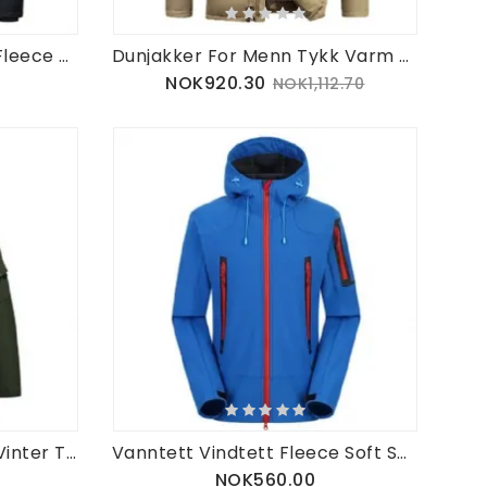
Menn Winter Wark Tykk Fleece Varm Lodne Hette Utendørs Jakke Parkas
Dunjakker For Menn Tykk Varm Pelskrage Hetteparkas Puffer
NOK920.30
NOK1,112.70
Multilomme Mellomlang Vinter Tykk Varm Jakke For Menn
Vanntett Vindtett Fleece Soft Shell Utendørsjakke
NOK560.00