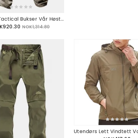
Archon Tactical Bukser Vår Høst Utendørs Muti-lommer Vanntett Overall Arbeidsbukser For Menn
K920.30
NOK1,314.80