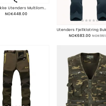
Herre Tykke Utendørs Multilommer Polar Fleece Fôret Bomull Cargobukser
NOK448.00
NOK683.00
NOK961