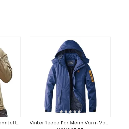
Utendørs Lett Vindtett Vanntett Hurtigtørrende Jakke
Vinterfleece For Menn Varm Vanntett Vindtett Utendørsjakke