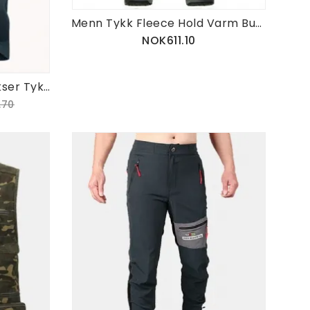
Menn Tykk Fleece Hold Varm Bukser Vanntett Hurtigtørkende Camping Klatring Vandring Soft Shell Bukser
NOK611.10
Utendørs Fjellklatring Bukser Tykk Fleece Varme Bukser Herre Pustende Hurtigtørkende Softshell Bukse
.70