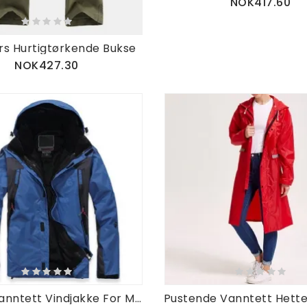
NOK417.60
rs Hurtigtørkende Bukse
NOK427.30
Todelt Vanntett Vindjakke For Menn Utendørs Skijakke