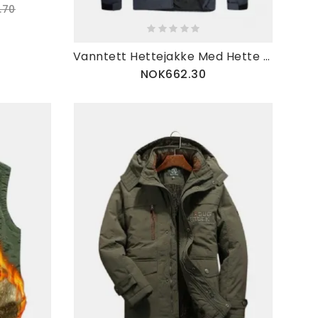
.70
Vanntett Hettejakke Med Hette For Menn
NOK662.30