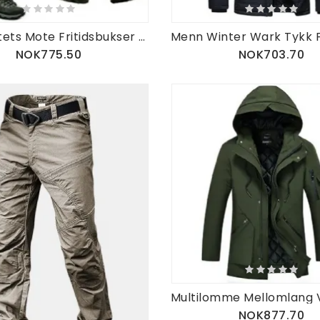
Høykvalitets Mote Fritidsbukser Dressbukser Taktikk Trou
NOK775.50
NOK703.70
NOK877.70