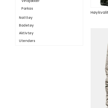
Vindjakker
Parkas
Natttøy
Badetøy
Aktivtøy
Utendørs