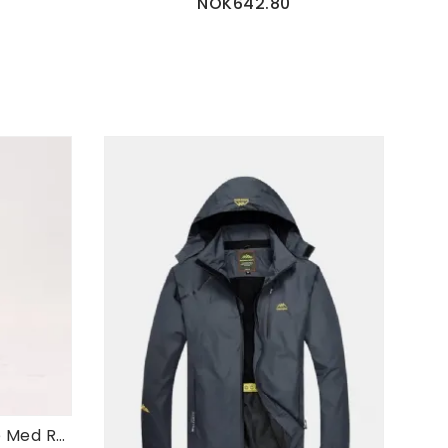
NOK642.80
Pustende Vanntett Hette Med Reflekterende Stripe Regnfrakk For Menn