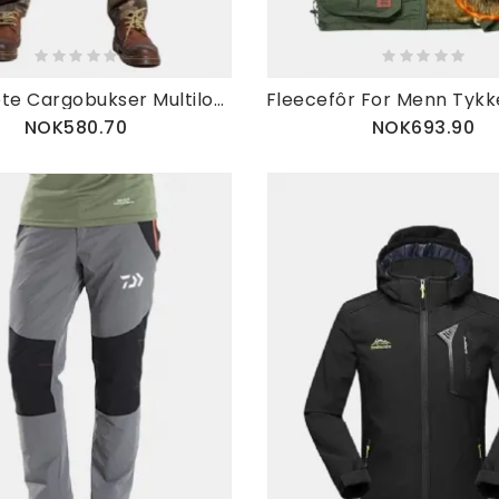
Herremote Cargobukser Multilommer Utendørsbukser
NOK580.70
NOK693.90