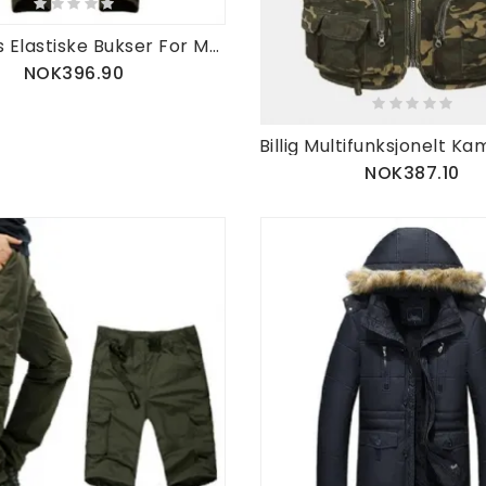
Utendørs Elastiske Bukser For Menn Uformelle Vanntett Varm Tykk Soft Shell Lovers Assault Bukser
NOK396.90
NOK387.10