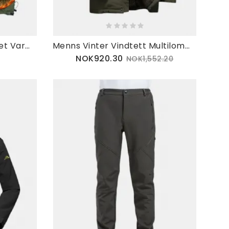
Fleecefôr For Menn Tykket Varme Multilommer Utendørsvest
Menns Vinter Vindtett Multilommer Glidelås Tykk Løs Komfortabel
NOK920.30
NOK1,552.20