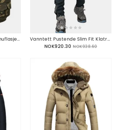
Billig Multifunksjonelt Kamuflasjemønster For Menn Hurtigtørrende Utendørs Fiskevest
Vanntett Pustende Slim Fit Klatrebukse
NOK920.30
NOK938.60