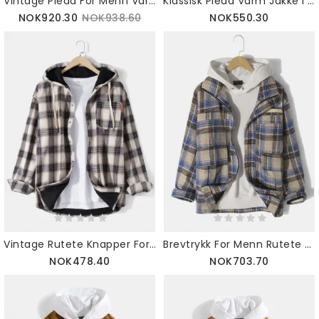
Vintage Pledd For Menn Varm Lammeull Foret Jakke Med Jakkeslag
Klassisk Pledd Varm Jakke I Ullstoff Langermet Jakke
NOK920.30
NOK938.60
NOK550.30
Vintage Rutete Knapper For Menn Tykk Varmfôret Hettejakke
Brevtrykk For Menn Rutete Glidelås Varm Langermet Jakke Med Lomme
NOK478.40
NOK703.70