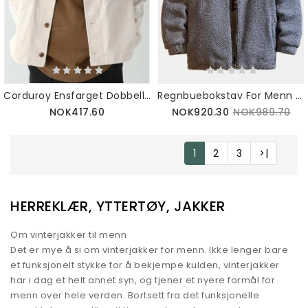
Corduroy Ensfarget Dobbellomme Langermet Jakke For Menn
Regnbuebokstav For Menn Med Brodert Glidelås Foran Varm Fritidsjakke
NOK417.60
NOK920.30
NOK989.70
1
2
3
>|
HERREKLÆR, YTTERTØY, JAKKER
Om vinterjakker til menn
Det er mye å si om vinterjakker for menn. Ikke lenger bare
et funksjonelt stykke for å bekjempe kulden, vinterjakker
har i dag et helt annet syn, og tjener et nyere formål for
menn over hele verden. Bortsett fra det funksjonelle