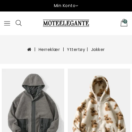
Min Konto
0
Herreklær
Yttertøy
Jakker