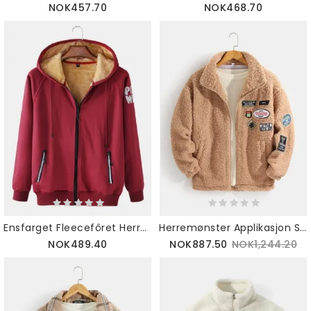
NOK457.70
NOK468.70
Ensfarget Fleecefôret Herrejakke Med Hettejakke
Herremønster Applikasjon Sherpa Varmjakke Med Lomme
NOK489.40
NOK887.50
NOK1,244.20