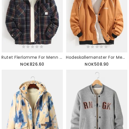
Rutet Flerlomme For Menn Varm Hettejakke Med Lange Ermer
Hodeskallemønster For Menn Med Ryggtrykk Raglanermet Jakkeslag I Bomull Fritidsjakke
NOK826.60
NOK508.90