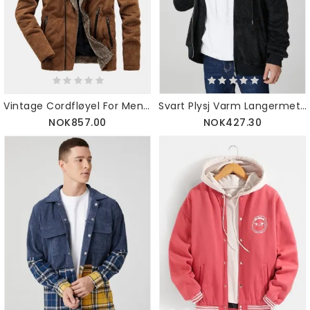
Vintage Cordfløyel For Menn Ensfarget Tykk Fleeceslag Uformell Varm Jakke
Svart Plysj Varm Langermet Lomme Med Teddy-hette
NOK857.00
NOK427.30