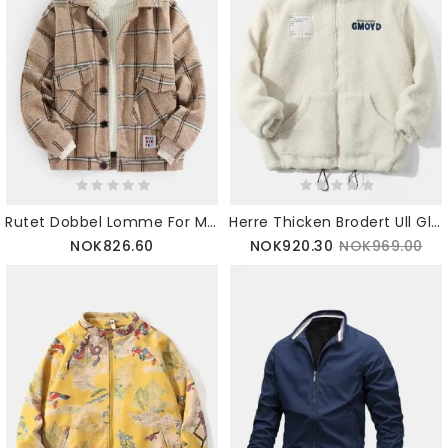
Rutet Dobbel Lomme For Menn Varm Langermet Tykk Uformell Ulljakke
Herre Thicken Brodert Ull Glidelås Stativ Krage Varm Fritidsjakke
NOK826.60
NOK920.30
NOK969.00