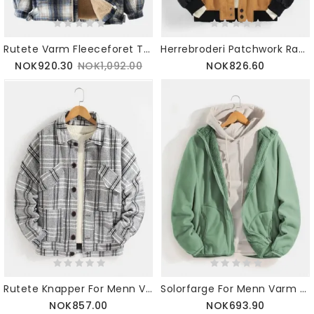
Rutete Varm Fleeceforet Tykk Lomme Langermet Jakke For Menn
Herrebroderi Patchwork Raglanermer Ulljakke Med Lomme
NOK920.30
NOK1,092.00
NOK826.60
Rutete Knapper For Menn Varm Ulljakke Med Lange Armer
Solorfarge For Menn Varm Fleece Vendbar Jakke Med Stativ Krage Med Lomme
NOK857.00
NOK693.90