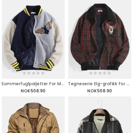
Sommerfuglpaljetter For Menn Applikasjon Patchwork-lomme Baseballkrage Teddyjakke
Tegneserie Elg-grafikk For Menn Vintage Pledd Borg-kragejakke Med Lomme
NOK508.90
NOK508.90