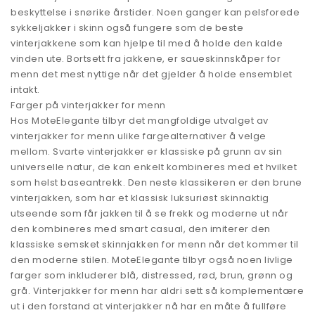
beskyttelse i snørike årstider. Noen ganger kan pelsforede
sykkeljakker i skinn også fungere som de beste
vinterjakkene som kan hjelpe til med å holde den kalde
vinden ute. Bortsett fra jakkene, er saueskinnskåper for
menn det mest nyttige når det gjelder å holde ensemblet
intakt.
Farger på vinterjakker for menn
Hos MoteElegante tilbyr det mangfoldige utvalget av
vinterjakker for menn ulike fargealternativer å velge
mellom. Svarte vinterjakker er klassiske på grunn av sin
universelle natur, de kan enkelt kombineres med et hvilket
som helst baseantrekk. Den neste klassikeren er den brune
vinterjakken, som har et klassisk luksuriøst skinnaktig
utseende som får jakken til å se frekk og moderne ut når
den kombineres med smart casual, den imiterer den
klassiske semsket skinnjakken for menn når det kommer til
den moderne stilen. MoteElegante tilbyr også noen livlige
farger som inkluderer blå, distressed, rød, brun, grønn og
grå. Vinterjakker for menn har aldri sett så komplementære
ut i den forstand at vinterjakker nå har en måte å fullføre