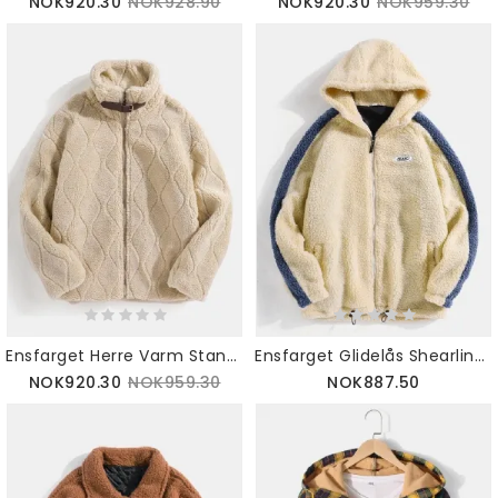
NOK920.30
NOK928.90
NOK920.30
NOK959.30
Ensfarget Herre Varm Standkrage Langermet Fleecejakke I Plysj
Ensfarget Glidelås Shearling Varme Hettejakker For Menn
NOK920.30
NOK959.30
NOK887.50