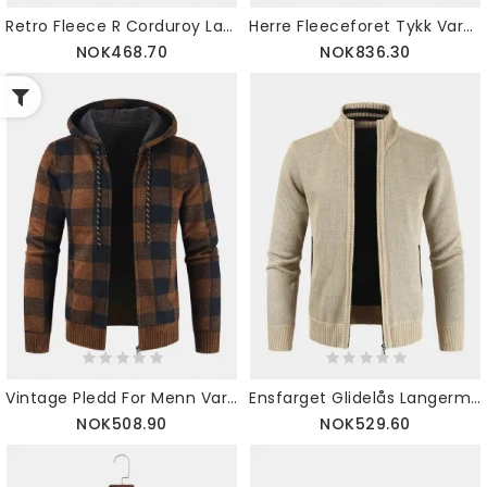
Retro Fleece R Corduroy Lapel Casual Varsity-jakke For Menn
Herre Fleeceforet Tykk Varm Bomullsjakker
NOK468.70
NOK836.30
Vintage Pledd For Menn Varm Glidelås Varm Hettejakke
Ensfarget Glidelås Langermet Strikket Genserjakke For Menn
NOK508.90
NOK529.60