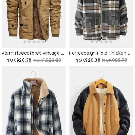
Varm Fleecefôret Vintage Tykk Hettejakke For Menn Med Multilomme
Herredesign Plaid Thicken Langermet Varm Duffeljakke Med Lomme
NOK920.30
NOK1,020.20
NOK920.30
NOK989.70