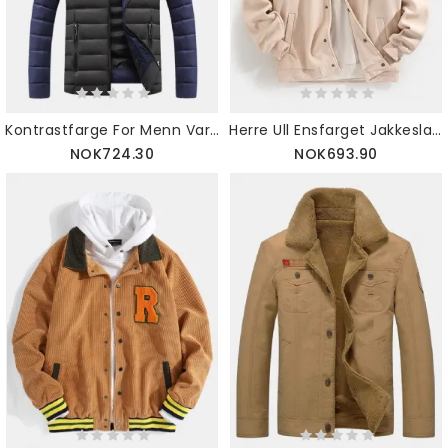
Kontrastfarge For Menn Varm Polstret Tykk Uformell Pufferjakke Med Glidelås Utendørs
Herre Ull Ensfarget Jakkeslag Knappe Ledning Krage Avslappet Passform Jakker
NOK724.30
NOK693.90