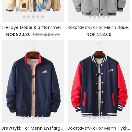
Tie-dye Doble Klafflommer For Menn Glidelås Tykk Løs Hettejakke
Bokstavtrykk For Menn Baseballkrage Slant Pocket Langermet Jakke
NOK920.30
NOK1,000.70
NOK448.00
Brevtrykk For Menn Ensfarget Tykk Varmfôret Langermet Baseballjakke Med Lomme
Bokstavtrykk For Menn Tykke Kontrasterende Patchwork Baseballkrage Langermet Jakke