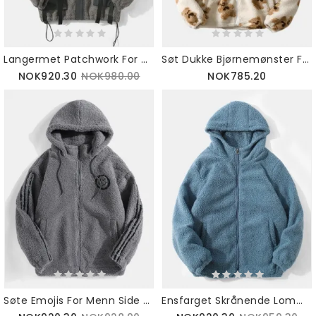
Langermet Patchwork For Menn Med Dobbel Lomme I Plysj Hette
Søt Dukke Bjørnemønster For Menn Skrå Lomme Med Lange Ermer Varm Plysjjakke
NOK920.30
NOK980.00
NOK785.20
Søte Emojis For Menn Side Patchwork Varm Tykk Plysjjakke Med Lomme
Ensfarget Skrånende Lomme Glidelås Varm Shearling Enkel Hettejakke