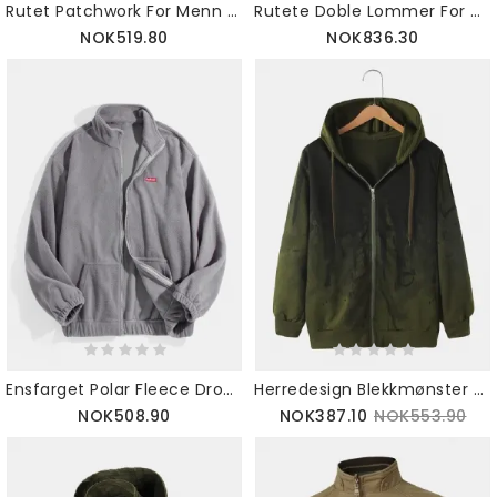
Rutet Patchwork For Menn Langermet Hettejakke Med Glidelås Med Lomme
Rutete Doble Lommer For Menn Ulljakke Med Tykke Knapper
NOK519.80
NOK836.30
Ensfarget Polar Fleece Drop Shoulder-jakke For Menn Med Lomme
Herredesign Blekkmønster Hettegenserjakke Med Glidelås Med Sidelomme
NOK508.90
NOK387.10
NOK553.90