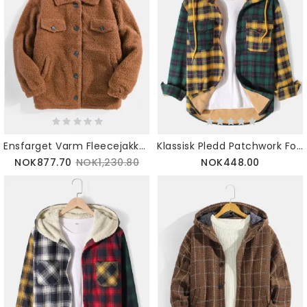
Ensfarget Varm Fleecejakke I Plysj Med Lange Ermer For Menn
Klassisk Pledd Patchwork For Menn Brystlomme Varmfôret Hettejakke
NOK877.70
NOK1,230.80
NOK448.00