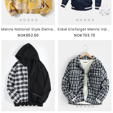
Menns National Style Element Elastisk Hem Glidelås Uformell Semsket Skinnjakke
Enkel Ensfarget Menns Varm Plysjfôret Jakke Med Lomme
NOK652.50
NOK703.70