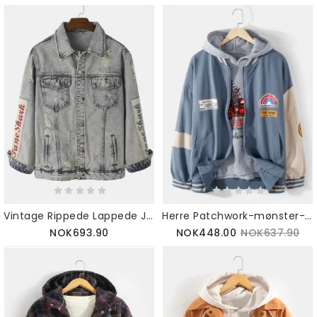
Vintage Rippede Lappede Jakke I Bomull For Menn
Herre Patchwork-mønster-lisens Glidelås Daglig Løs Varsity-jakke
NOK693.90
NOK448.00
NOK637.90