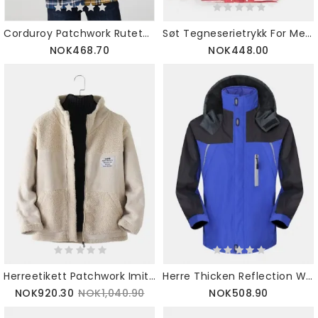
Corduroy Patchwork Rutete Langermet Jakke For Menn Med Dobbel Lomme
Søt Tegneserietrykk For Menn Med Langermet Lomme Med Baseballkrage
NOK468.70
NOK448.00
Herreetikett Patchwork Imitert Semsket Sherpa Varm Langermet Jakke
Herre Thicken Reflection Warm Outdoor Overhead Cargo Dunjakke
NOK920.30
NOK1,040.90
NOK508.90