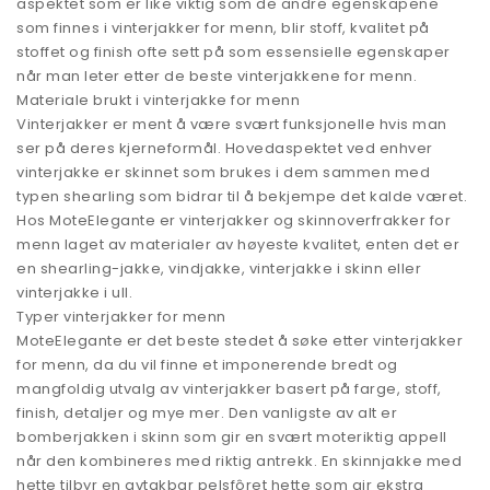
aspektet som er like viktig som de andre egenskapene
som finnes i vinterjakker for menn, blir stoff, kvalitet på
stoffet og finish ofte sett på som essensielle egenskaper
når man leter etter de beste vinterjakkene for menn.
Materiale brukt i vinterjakke for menn
Vinterjakker er ment å være svært funksjonelle hvis man
ser på deres kjerneformål. Hovedaspektet ved enhver
vinterjakke er skinnet som brukes i dem sammen med
typen shearling som bidrar til å bekjempe det kalde været.
Hos MoteElegante er vinterjakker og skinnoverfrakker for
menn laget av materialer av høyeste kvalitet, enten det er
en shearling-jakke, vindjakke, vinterjakke i skinn eller
vinterjakke i ull.
Typer vinterjakker for menn
MoteElegante er det beste stedet å søke etter vinterjakker
for menn, da du vil finne et imponerende bredt og
mangfoldig utvalg av vinterjakker basert på farge, stoff,
finish, detaljer og mye mer. Den vanligste av alt er
bomberjakken i skinn som gir en svært moteriktig appell
når den kombineres med riktig antrekk. En skinnjakke med
hette tilbyr en avtakbar pelsfôret hette som gir ekstra