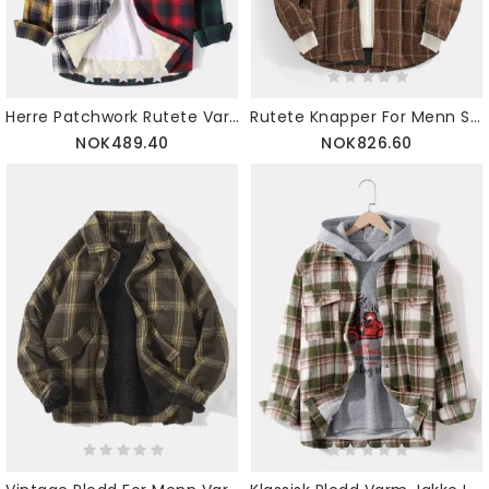
Herre Patchwork Rutete Varm Fleecefôret Langermet Hettejakke
Rutete Knapper For Menn Skrå Lomme Med Hettejakke I Ullstoff
NOK489.40
NOK826.60