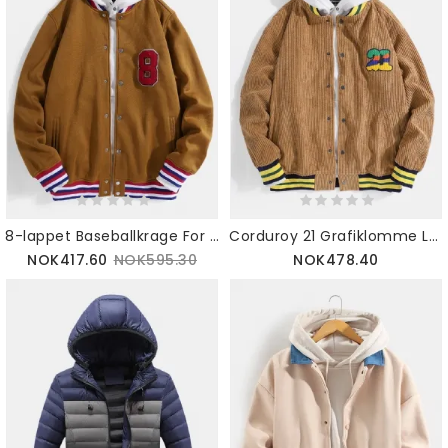
8-lappet Baseballkrage For Menn Enkel Jakke Med Lang Ermet Lomme
Corduroy 21 Grafiklomme Langermet Baseballkragejakke For Menn
NOK417.60
NOK595.30
NOK478.40