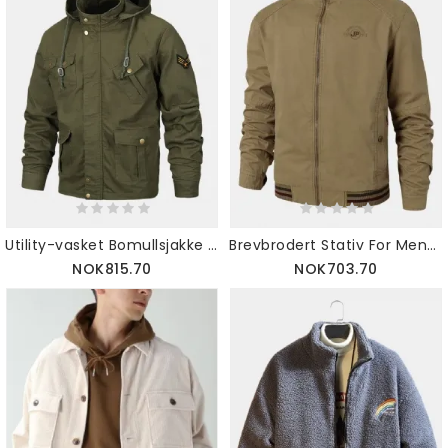
Utility-vasket Bomullsjakke Med Flere Lommer For Menn Med Avtagbar Hette
Brevbrodert Stativ For Menn Vendbar Fritidsjakke I Bomull
NOK815.70
NOK703.70