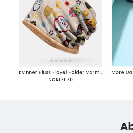
Kvinner Pluss Fløyel Holder Varmen Tegneserie Dyr Mønster Uformell Personlighet Elastisk Dobbel-bruk Nakkebeskyttelse Beanie-skjerf
NOK171.70
Ab