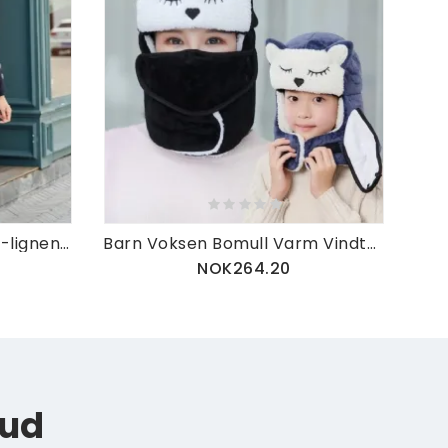
Kvinner Vinter Cashmere-lignende Plommebroderi Kvastskjerf
Barn Voksen Bomull Varm Vindtett Øre Ansiktsbeskyttelse Tegneserie Utendørs Ridning Foreldre-barn Trapper Hat
NOK264.20
bud