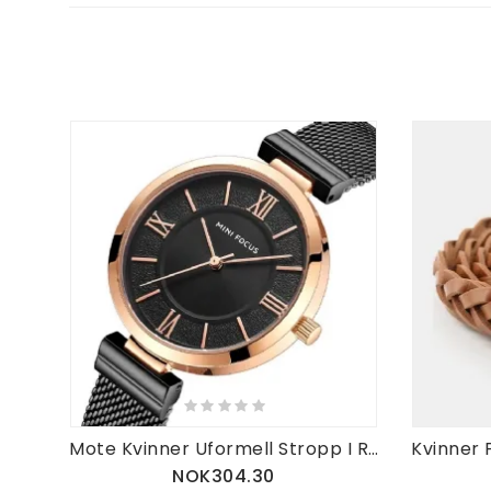
Mote Kvinner Uformell Stropp I Rustfritt Stål Vanntett Årsak Kvart Kvartsklokke
NOK304.30