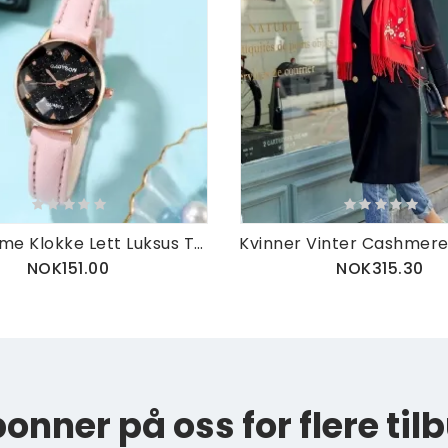
Mote Dame Klokke Lett Luksus Tredimensjonal Cut Glass Urskive Lærreim Kvartsklokke
NOK151.00
NOK315.30
onner på oss for flere til