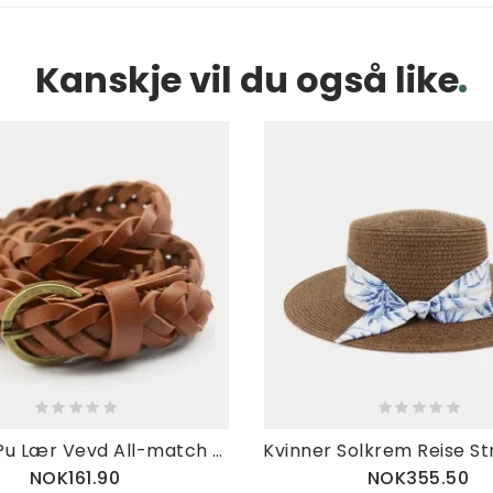
Kanskje vil du også like
Kvinner Pu Lær Vevd All-match Skjørt Jeans Mote Uformell Solide Damebelter
NOK161.90
NOK355.50