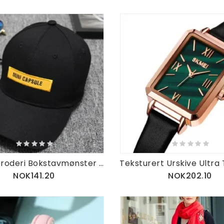
Unisex-broderi Bokstavmønster Uformell Kurvekant Visir Baseballhatt
NOK141.20
NOK202.10