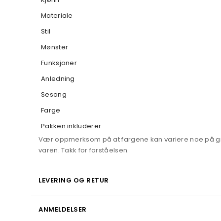
Materiale
Stil
Mønster
Funksjoner
Anledning
Sesong
Farge
Pakken inkluderer
Vær oppmerksom på at fargene kan variere noe på grunn
varen. Takk for forståelsen.
LEVERING OG RETUR
ANMELDELSER