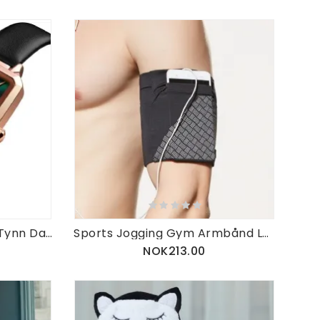
Teksturert Urskive Ultra Tynn Damearmbåndsur Fasjonabelt Skinnbånd Kvartsklokke
Sports Jogging Gym Armbånd Løpeveske
NOK213.00