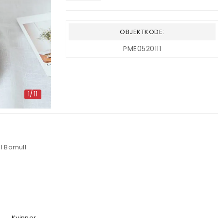
OBJEKTKODE:
PME0520111
1/11
I Bomull
Kvinner