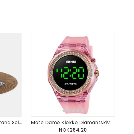
Kvinner Solkrem Reise Strand Solhatt Elegant Bowknot Jazz Hatter Flate Hatter Straw Hat
Mote Dame Klokke Diamantskive Transparent Pu Strap Lysende Display Lady Digital Watch
NOK264.20