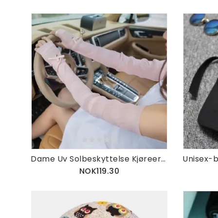
Dame Uv Solbeskyttelse Kjøreermer Hansker Sommer Sykkelarmermer Arm Kjølehansker
NOK119.30